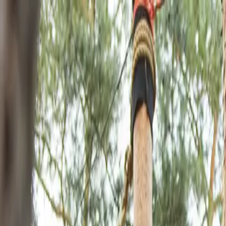
Funkey logo
Teambuildings
Catégorie
Jeux