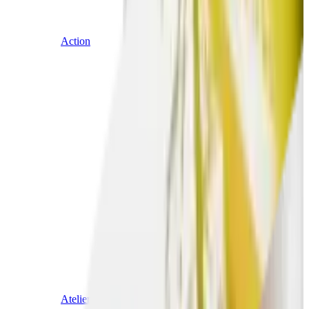
Action
Atelier