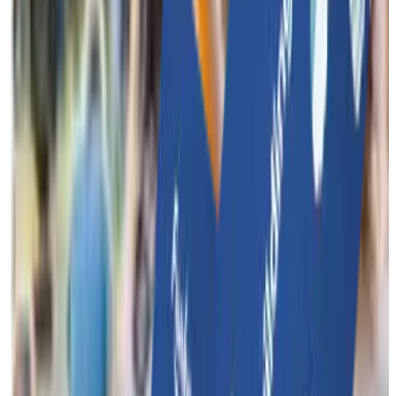
Organisez un événement inoubliable avec de multiples
activités pour votre entreprise ou votre équipe.
Funkey Events
Fête du personnel
Journée en
famille
Teambuilding avec nuitée
Cases
Funkey Surprise