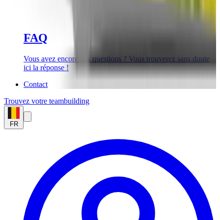
FAQ
Vous avez encore des questions ? Vous trouverez sans doute
ici la réponse !
Contact
Trouvez votre teambuilding
FR