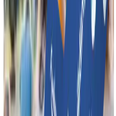
Beheer, controleer en organiseer teambuildings binnen jouw
bedrijf met één handig platform.
Meer over Funkey Bizz
Features
Contact
Funkey Events