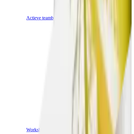
Actieve teambuildings
Workshops