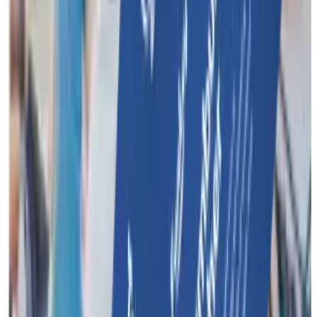
Organiseer een onvergetelijk evenement met meerdere
activiteiten voor jouw bedrijf of team.
Funkey Events
Personeelsfeest
Familiedag
Teambuilding met
overnachting
Cases
Funkey Surprise