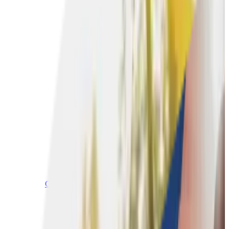
Culinaire teambuildings