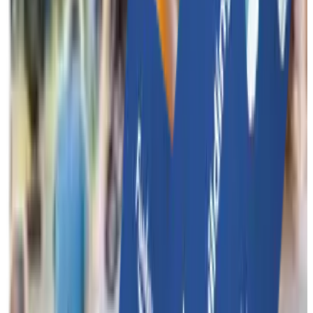
Beheer, controleer en organiseer teambuildings binnen jouw
bedrijf met één handig platform.
Meer over Funkey Bizz
Features
Contact
Funkey Events