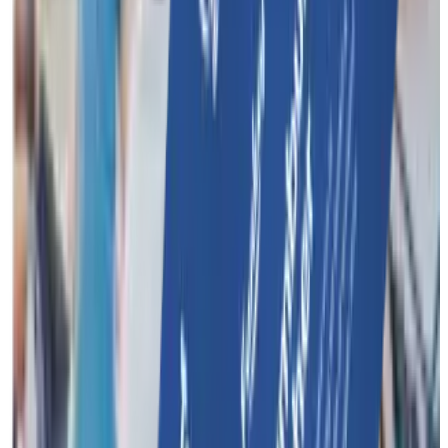
Organiseer een onvergetelijk evenement met meerdere
activiteiten voor jouw bedrijf of team.
Funkey Events
Personeelsfeest
Familiedag
Teambuilding met
overnachting
Cases
Funkey Surprise