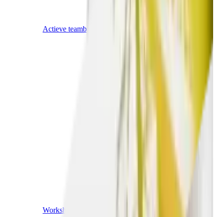
Actieve teambuildings
Workshops