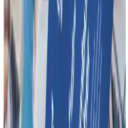
Organiseer een onvergetelijk evenement met meerdere
activiteiten voor jouw bedrijf of team.
Funkey Events
Personeelsfeest
Familiedag
Teambuilding met
overnachting
Cases
Funkey Surprise