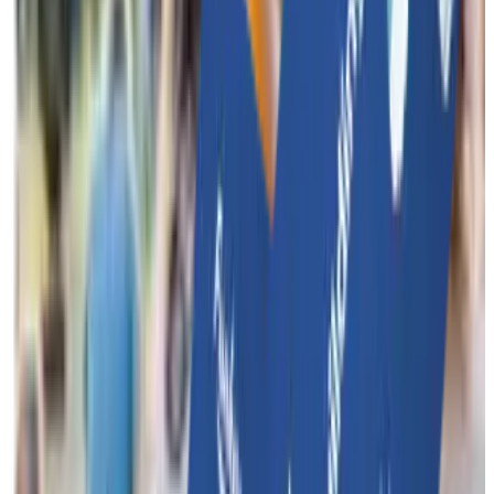
Beheer, controleer en organiseer teambuildings binnen jouw
bedrijf met één handig platform.
Meer over Funkey Bizz
Features
Contact
Funkey Events