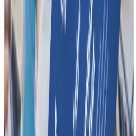
Organiseer een onvergetelijk evenement met meerdere
activiteiten voor jouw bedrijf of team.
Funkey Events
Personeelsfeest
Familiedag
Teambuilding met
overnachting
Cases
Funkey Surprise