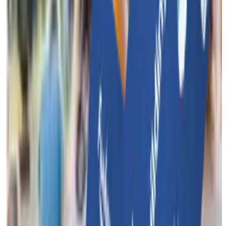
Beheer, controleer en organiseer teambuildings binnen jouw
bedrijf met één handig platform.
Meer over Funkey Bizz
Features
Contact
Funkey Events