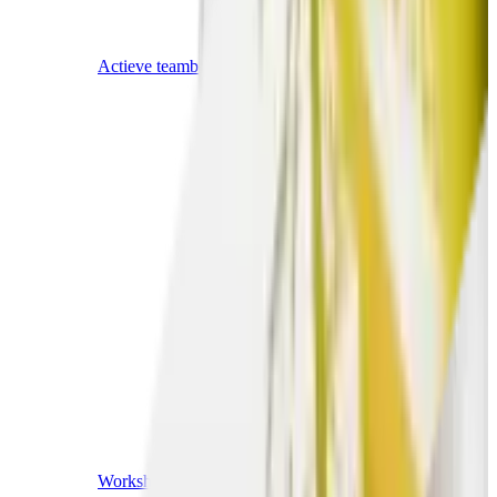
Actieve teambuildings
Workshops