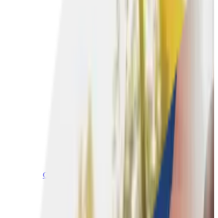
Culinaire teambuildings